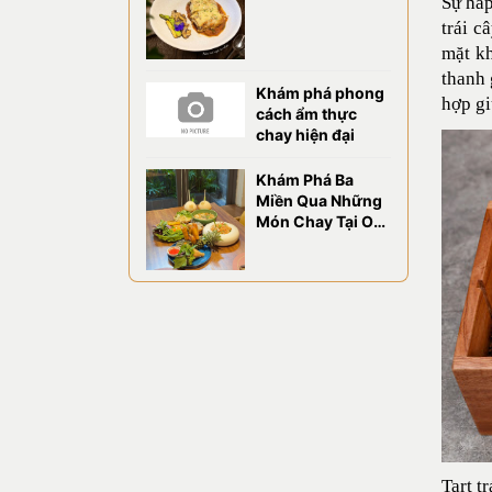
Sự hấ
CHAO ĐẢO VỊ
trái c
GIÁC TẠI OM
EATERY
mặt k
thanh 
Khám phá phong
hợp gi
cách ẩm thực
chay hiện đại
Khám Phá Ba
Miền Qua Những
Món Chay Tại OM
Eatery
Tart t