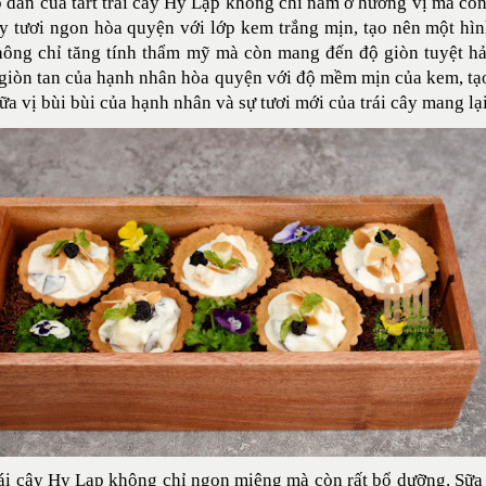
p dẫn của
tart trái cây Hy Lạp
không chỉ nằm ở hương vị mà còn 
ây tươi ngon hòa quyện với lớp kem trắng mịn, tạo nên một hìn
hông chỉ tăng tính thẩm mỹ mà còn mang đến độ giòn tuyệt 
giòn tan của hạnh nhân hòa quyện với độ mềm mịn của kem, tạo 
ữa vị bùi bùi của hạnh nhân và sự tươi mới của trái cây mang l
rái cây Hy Lạp không chỉ ngon miệng mà còn rất bổ dưỡng. Sữa 