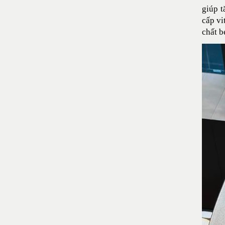
giúp t
cấp vi
chất b