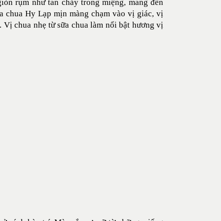
giòn rụm như tan chảy trong miệng, mang đến
ữa chua Hy Lạp mịn màng chạm vào vị giác, vị
i. Vị chua nhẹ từ sữa chua làm nổi bật hương vị