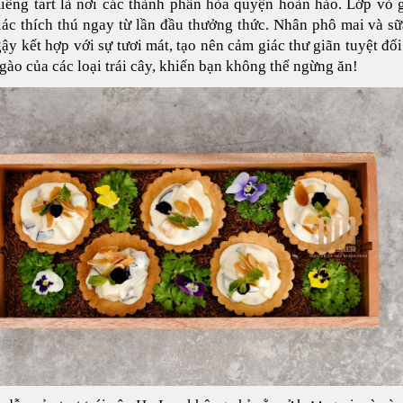
iếng tart là nơi các thành phần hòa quyện hoàn hảo. Lớp vỏ 
ác thích thú ngay từ lần đầu thưởng thức. Nhân phô mai và s
ậy kết hợp với sự tươi mát, tạo nên cảm giác thư giãn tuyệt đố
gào của các loại trái cây, khiến bạn không thể ngừng ăn!