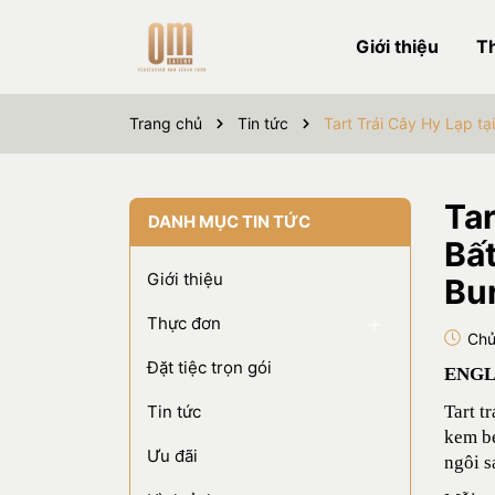
Giới thiệu
T
Trang chủ
Tin tức
Tart Trái Cây Hy Lạp tạ
Tar
DANH MỤC TIN TỨC
Bất
Giới thiệu
Bur
Thực đơn
Chủ
Đặt tiệc trọn gói
ENGL
Tin tức
Tart t
kem bé
Ưu đãi
ngôi s