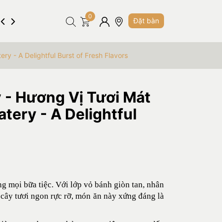
0
Hình ảnh
Tuyển dụng
Liên hệ
Đặt bàn
ry - A Delightful Burst of Fresh Flavors
y - Hương Vị Tươi Mát
atery - A Delightful
g mọi bữa tiệc. Với lớp vỏ bánh giòn tan, nhân
cây tươi ngon rực rỡ, món ăn này xứng đáng là