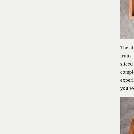
The al
fruits
slice
comple
experi
you wo