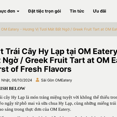
hực đơn
Đặt tiệc trọn gói
Tin tức
Ưu đãi
i OM Eatery - Hương Vị Tươi Mát Bất Ngờ / Greek Fruit Tart at OM Eate
t Trái Cây Hy Lạp tại OM Eater
 Ngờ / Greek Fruit Tart at OM E
st of Fresh Flavors
 Nhật, 06/10/2024
Sài Gòn OMEatery
ISH BELOW
rái cây Hy Lạp
là món tráng miệng tuyệt vời không thể thiếu tron
o ngậy từ phô mai và sữa chua Hy Lạp, cùng những miếng trái 
ao sáng trong thực đơn của
OM Eatery
.