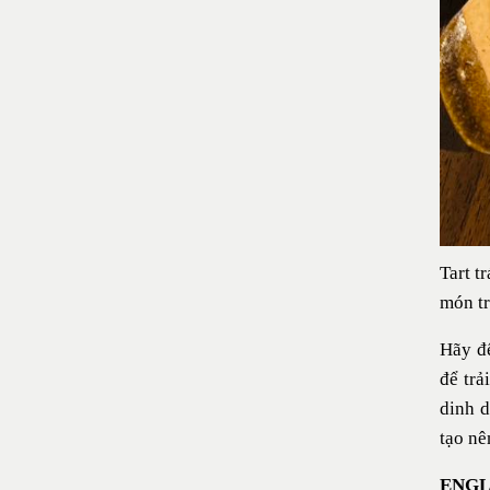
Tart t
món tr
Hãy để
để trả
dinh 
tạo nê
ENGL