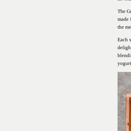
The
Gr
made f
the m
Each s
deligh
blendi
yogurt