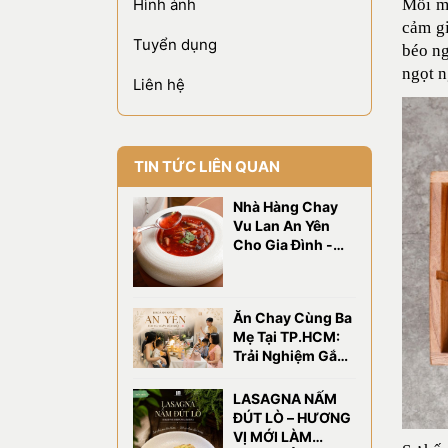
Hình ảnh
Mỗi m
cảm gi
Tuyển dụng
béo ng
ngọt n
Liên hệ
TIN TỨC LIÊN QUAN
Nhà Hàng Chay
Vu Lan An Yên
Cho Gia Đình -
OM Eatery
Ăn Chay Cùng Ba
Mẹ Tại TP.HCM:
Trải Nghiệm Gắn
Kết Gia Đình Tại
OM Eatery
LASAGNA NẤM
ĐÚT LÒ – HƯƠNG
VỊ MỚI LÀM