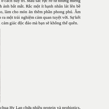
ở cách bày trí. Màu sắc rực rỡ từ những miếng
h ảnh bắt mắt. Rắc một ít hạnh nhân lát lên bề
hảo, làm cho món ăn thêm phần phong phú. Âm
ra một trải nghiệm cảm quan tuyệt vời. Sự kết
ại cảm giác độc đáo mà bạn sẽ không thể quên.
chua Hy Lạp chứa nhiều protein và probiotics,