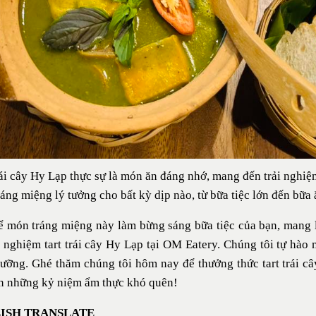
rái cây Hy Lạp
thực sự là món ăn đáng nhớ, mang đến trải nghiệ
áng miệng lý tưởng cho bất kỳ dịp nào, từ bữa tiệc lớn đến bữa
 món tráng miệng này làm bừng sáng bữa tiệc của bạn, mang l
i nghiệm tart trái cây Hy Lạp tại
OM Eatery
. Chúng tôi tự hào
dưỡng. Ghé thăm chúng tôi hôm nay để thưởng thức
tart trái 
n những kỷ niệm ẩm thực khó quên!
ISH TRANSLATE