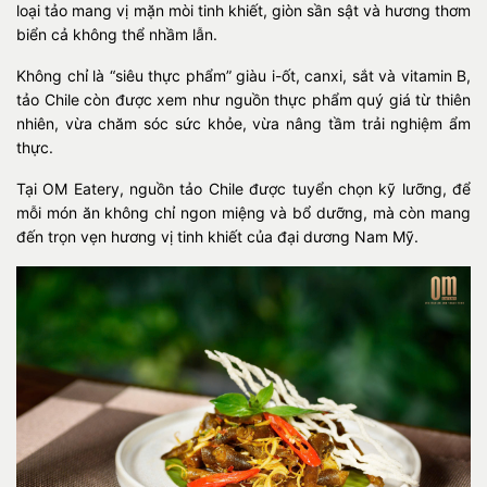
loại tảo mang vị mặn mòi tinh khiết, giòn sần sật và hương thơm
biển cả không thể nhầm lẫn.
Không chỉ là “siêu thực phẩm” giàu i-ốt, canxi, sắt và vitamin B,
tảo Chile còn được xem như nguồn thực phẩm quý giá từ thiên
nhiên, vừa chăm sóc sức khỏe, vừa nâng tầm trải nghiệm ẩm
thực.
Tại OM Eatery, nguồn tảo Chile được tuyển chọn kỹ lưỡng, để
mỗi món ăn không chỉ ngon miệng và bổ dưỡng, mà còn mang
đến trọn vẹn hương vị tinh khiết của đại dương Nam Mỹ.