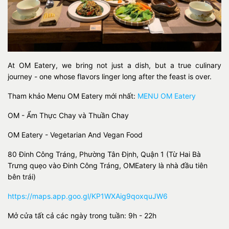
At OM Eatery, we bring not just a dish, but a true culinary
journey - one whose flavors linger long after the feast is over.
Tham khảo Menu OM Eatery mới nhất:
MENU OM Eatery
OM - Ẩm Thực Chay và Thuần Chay
OM Eatery - Vegetarian And Vegan Food
80 Đinh Công Tráng, Phường Tân Định, Quận 1 (Từ Hai Bà
Trưng quẹo vào Đinh Công Tráng, OMEatery là nhà đầu tiên
bên trái)
https://maps.app.goo.gl/KP1WXAig9qoxquJW6
Mở cửa tất cả các ngày trong tuần: 9h - 22h