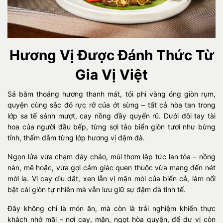
Hương Vị Được Đánh Thức Từ
Gia Vị Việt
Sả băm thoảng hương thanh mát, tỏi phi vàng óng giòn rụm,
quyện cùng sắc đỏ rực rỡ của ớt sừng – tất cả hòa tan trong
lớp sa tế sánh mượt, cay nồng đầy quyến rũ. Dưới đôi tay tài
hoa của người đầu bếp, từng sợi tảo biển giòn tươi như bừng
tỉnh, thấm đẫm từng lớp hương vị đậm đà.
Ngọn lửa vừa chạm đáy chảo, mùi thơm lập tức lan tỏa – nồng
nàn, mê hoặc, vừa gợi cảm giác quen thuộc vừa mang đến nét
mới lạ. Vị cay dìu dắt, xen lẫn vị mặn mòi của biển cả, làm nổi
bật cái giòn tự nhiên mà vẫn lưu giữ sự đậm đà tinh tế.
Đây không chỉ là món ăn, mà còn là trải nghiệm khiến thực
khách nhớ mãi – nơi cay, mặn, ngọt hòa quyện, để dư vị còn