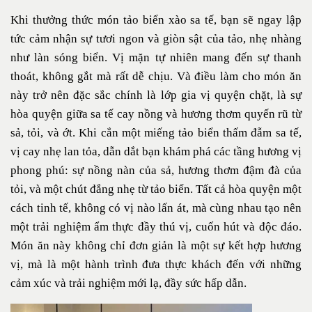
Khi thưởng thức món tảo biển xào sa tế, bạn sẽ ngay lập
tức cảm nhận sự tươi ngon và giòn sật của tảo, nhẹ nhàng
như làn sóng biển. Vị mặn tự nhiên mang đến sự thanh
thoát, không gắt mà rất dễ chịu. Và điều làm cho món ăn
này trở nên đặc sắc chính là lớp gia vị quyện chặt, là sự
hòa quyện giữa sa tế cay nồng và hương thơm quyến rũ từ
sả, tỏi, và ớt. Khi cắn một miếng tảo biển thấm đẫm sa tế,
vị cay nhẹ lan tỏa, dẫn dắt bạn khám phá các tầng hương vị
phong phú: sự nồng nàn của sả, hương thơm đậm đà của
tỏi, và một chút đắng nhẹ từ tảo biển. Tất cả hòa quyện một
cách tinh tế, không có vị nào lấn át, mà cùng nhau tạo nên
một trải nghiệm ẩm thực đầy thú vị, cuốn hút và độc đáo.
Món ăn này không chỉ đơn giản là một sự kết hợp hương
vị, mà là một hành trình đưa thực khách đến với những
cảm xúc và trải nghiệm mới lạ, đầy sức hấp dẫn.