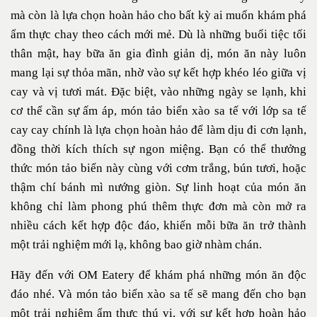
mà còn là lựa chọn hoàn hảo cho bất kỳ ai muốn khám phá
ẩm thực chay theo cách mới mẻ. Dù là những buổi tiệc tối
thân mật, hay bữa ăn gia đình giản dị, món ăn này luôn
mang lại sự thỏa mãn, nhờ vào sự kết hợp khéo léo giữa vị
cay và vị tươi mát. Đặc biệt, vào những ngày se lạnh, khi
cơ thể cần sự ấm áp, món tảo biển xào sa tế với lớp sa tế
cay cay chính là lựa chọn hoàn hảo để làm dịu đi cơn lạnh,
đồng thời kích thích sự ngon miệng. Bạn có thể thưởng
thức món tảo biển này cùng với cơm trắng, bún tươi, hoặc
thậm chí bánh mì nướng giòn. Sự linh hoạt của món ăn
không chỉ làm phong phú thêm thực đơn mà còn mở ra
nhiều cách kết hợp độc đáo, khiến mỗi bữa ăn trở thành
một trải nghiệm mới lạ, không bao giờ nhàm chán.
Hãy đến với OM Eatery để khám phá những món ăn độc
đáo nhé. Và món tảo biển xào sa tế sẽ mang đến cho bạn
một trải nghiệm ẩm thực thú vị, với sự kết hợp hoàn hảo