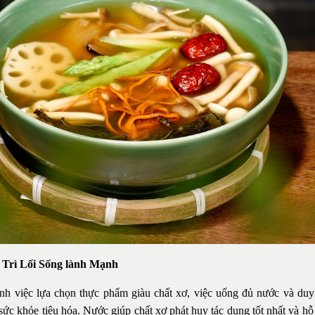
 Trì Lối Sống lành Mạnh
nh việc lựa chọn thực phẩm giàu chất xơ, việc uống đủ nước và duy t
ức khỏe tiêu hóa. Nước giúp chất xơ phát huy tác dụng tốt nhất và hỗ t