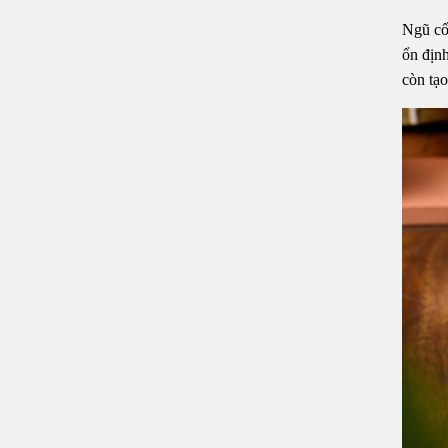
Ngũ cố
ổn địn
còn tạo