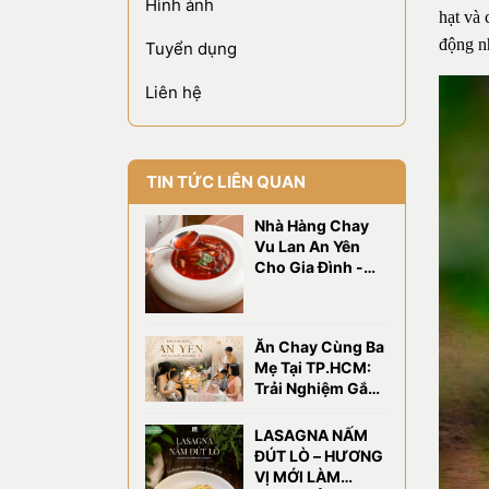
Hình ảnh
hạt và 
động nh
Tuyển dụng
Liên hệ
TIN TỨC LIÊN QUAN
Nhà Hàng Chay
Vu Lan An Yên
Cho Gia Đình -
OM Eatery
Ăn Chay Cùng Ba
Mẹ Tại TP.HCM:
Trải Nghiệm Gắn
Kết Gia Đình Tại
OM Eatery
LASAGNA NẤM
ĐÚT LÒ – HƯƠNG
VỊ MỚI LÀM