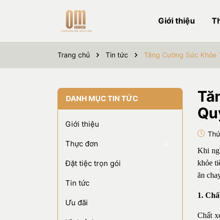
Giới thiệu
T
Trang chủ
Tin tức
Tăng Cường Sức Khỏe T
Tă
DANH MỤC TIN TỨC
Qu
Giới thiệu
Thứ
Thực đơn
Khi ng
Đặt tiệc trọn gói
khỏe ti
ăn chay
Tin tức
1. Ch
Ưu đãi
Chất x