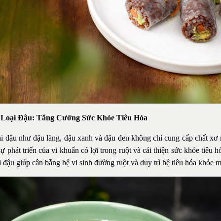
 Loại Đậu: Tăng Cường Sức Khỏe Tiêu Hóa
ại đậu như đậu lăng, đậu xanh và đậu đen không chỉ cung cấp chất xơ
sự phát triển của vi khuẩn có lợi trong ruột và cải thiện sức khỏe tiêu 
i đậu giúp cân bằng hệ vi sinh đường ruột và duy trì hệ tiêu hóa khỏe 