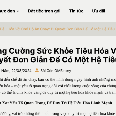
hực đơn
Đặt tiệc trọn gói
Tin tức
Ưu đãi
iêu Hóa Với Chế Độ Ăn Chay: Bí Quyết Đơn Giản Để Có Một Hệ Tiê
ng Cường Sức Khỏe Tiêu Hóa Vớ
yết Đơn Giản Để Có Một Hệ Ti
 Năm, 22/08/2024
Sài Gòn OMEatery
hĩ đến chế độ ăn chay, bạn có thể hình dung ngay hình ảnh những món 
êu hóa – một yếu tố quan trọng đối với chất lượng cuộc sống của chún
 có thể là chìa khóa vàng để duy trì một hệ tiêu hóa khỏe mạnh và trà
ất Xơ: Yếu Tố Quan Trọng Để Duy Trì Hệ Tiêu Hóa Lành Mạnh
ơ đóng vai trò không thể thiếu trong việc duy trì một hệ tiêu hóa kh