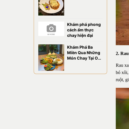
CHAO ĐẢO VỊ
GIÁC TẠI OM
EATERY
Khám phá phong
cách ẩm thực
chay hiện đại
Khám Phá Ba
Miền Qua Những
2. Ra
Món Chay Tại OM
Eatery
Rau xa
bó xôi,
ruột, g