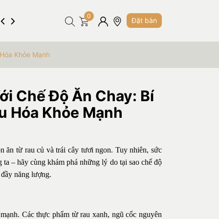
0
Hình ảnh
Tuyển dụng
Liên hệ
Đặt bàn
u Hóa Khỏe Mạnh
i Chế Độ Ăn Chay: Bí
êu Hóa Khỏe Mạnh
ăn từ rau củ và trái cây tươi ngon. Tuy nhiên, sức
g ta – hãy cùng khám phá những lý do tại sao chế độ
n đầy năng lượng.
ỏe mạnh. Các thực phẩm từ rau xanh, ngũ cốc nguyên