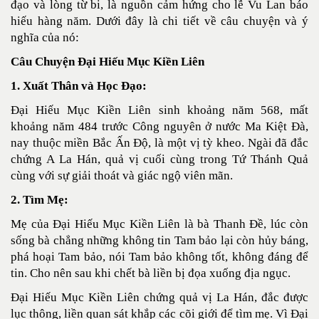
đạo và lòng từ bi, là nguồn cảm hứng cho lễ Vu Lan báo
hiếu hàng năm. Dưới đây là chi tiết về câu chuyện và ý
nghĩa của nó:
Câu Chuyện Đại Hiếu Mục Kiền Liên
1. Xuất Thân và Học Đạo:
Đại Hiếu Mục Kiền Liên sinh khoảng năm 568, mất
khoảng năm 484 trước Công nguyên ở nước Ma Kiệt Đà,
nay thuộc miền Bắc Ấn Độ, là một vị tỳ kheo. Ngài đã đắc
chứng A La Hán, quả vị cuối cùng trong Tứ Thánh Quả
cùng với sự giải thoát và giác ngộ viên mãn.
2. Tìm Mẹ:
Mẹ của Đại Hiếu Mục Kiền Liên là bà Thanh Đề, lúc còn
sống bà chẳng những không tin Tam bảo lại còn hủy báng,
phá hoại Tam bảo, nói Tam bảo không tốt, không đáng để
tin. Cho nên sau khi chết bà liền bị đọa xuống địa ngục.
Đại Hiếu Mục Kiền Liên chứng quả vị La Hán, đắc được
lục thông, liền quan sát khắp các cõi giới để tìm mẹ. Vì Đại