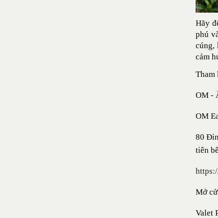
Hãy để
phú và
cúng,
cảm hứ
Tham 
OM - 
OM Ea
80 Đi
tiên bê
https
Mở cửa
Valet 