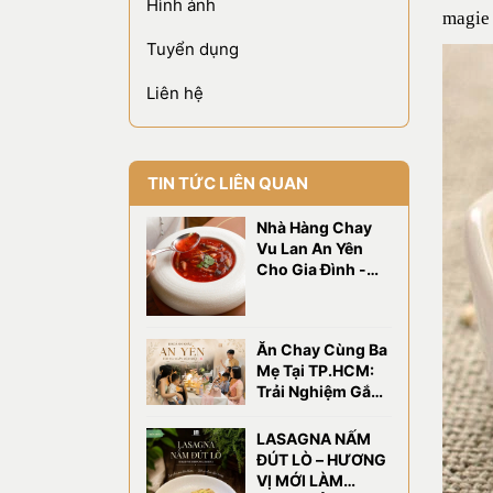
Hình ảnh
magie 
Tuyển dụng
Liên hệ
TIN TỨC LIÊN QUAN
Nhà Hàng Chay
Vu Lan An Yên
Cho Gia Đình -
OM Eatery
Ăn Chay Cùng Ba
Mẹ Tại TP.HCM:
Trải Nghiệm Gắn
Kết Gia Đình Tại
OM Eatery
LASAGNA NẤM
ĐÚT LÒ – HƯƠNG
VỊ MỚI LÀM