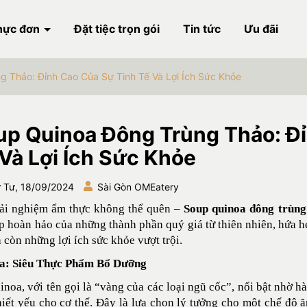
hực đơn
Đặt tiệc trọn gói
Tin tức
Ưu đãi
 Thảo: Đỉnh Cao Của Sự Tinh Tế Và Lợi Ích Sức Khỏe
up Quinoa Đông Trùng Thảo: Đ
Và Lợi Ích Sức Khỏe
 Tư, 18/09/2024
Sài Gòn OMEatery
rải nghiệm ẩm thực không thể quên –
S
oup quinoa đông trùng
p hoàn hảo của những thành phần quý giá từ thiên nhiên, hứa 
 còn những lợi ích sức khỏe vượt trội.
a: Siêu Thực Phẩm Bổ Dưỡng
inoa, với tên gọi là “vàng của các loại ngũ cốc”, nổi bật nhờ 
hiết yếu cho cơ thể.
Đây là lựa chọn lý tưởng cho một chế độ 