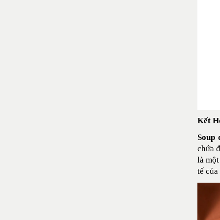
Kết H
Soup 
chứa đ
là một
tế của