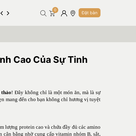
0
Hình ảnh
Tuyển dụng
Liên hệ
Đặt bàn
ỉnh Cao Của Sự Tinh
 thảo
! Đây không chỉ là một món ăn, mà là sự
hẹn mang đến cho bạn không chỉ hương vị tuyệt
hàm lượng protein cao và chứa đầy đủ các amino
ăn cân bằng nhờ cung cấp vitamin nhóm B, sắt,