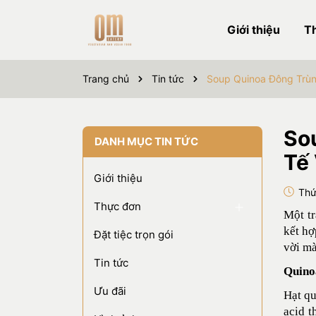
Giới thiệu
T
Trang chủ
Tin tức
Soup Quinoa Đông Trùng
So
DANH MỤC TIN TỨC
Tế 
Giới thiệu
Thứ
Thực đơn
Một t
kết hợ
Đặt tiệc trọn gói
vời mà
Tin tức
Quino
Ưu đãi
Hạt qu
acid t