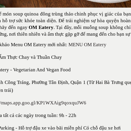
 món soup quinoa đông trùng thảo chinh phục vị giác của bạ
 hỗ trợ sức khỏe toàn diện. Để trải nghiệm sự hòa quyện hoà
 hãy đến ngay
OM Eatery
. Tại đây, mỗi muỗng soup không chỉ
ng, nơi thiên nhiên và ẩm thực gặp gỡ để mang đến cho bạn sự t
khảo Menu OM Eatery mới nhất:
MENU OM Eatery
Ẩm Thực Chay và Thuần Chay
tery - Vegetarian And Vegan Food
nh Công Tráng, Phường Tân Định, Quận 1 (Từ Hai Bà Trưng qu
n trái)
://maps.app.goo.gl/KP1WXAig9qoxquJW6
 tất cả các ngày trong tuần: 9h -
22h
Parking - Hỗ trợ đậu xe vào bãi miễn phí Có chỗ đậu xe hơi