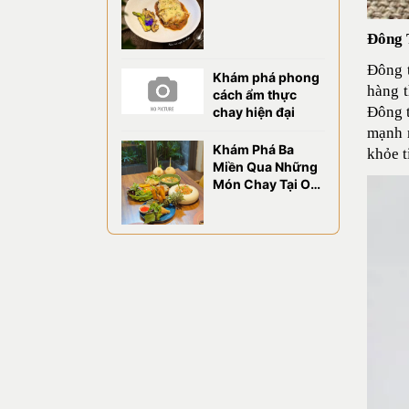
CHAO ĐẢO VỊ
GIÁC TẠI OM
Đông 
EATERY
Đông t
Khám phá phong
hàng t
cách ẩm thực
Đông t
chay hiện đại
mạnh m
Khám Phá Ba
khỏe 
Miền Qua Những
Món Chay Tại OM
Eatery