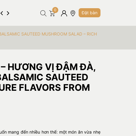
0
Hình ảnh
Tuyển dụng
Liên hệ
Đặt bàn
( BALSAMIC SAUTEED MUSHROOM SALAD – RICH
– HƯƠNG VỊ ĐẬM ĐÀ,
 BALSAMIC SAUTEED
PURE FLAVORS FROM
 muốn mang đến nhiều hơn thế: một món ăn vừa nhẹ