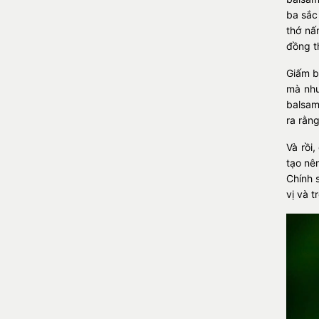
ba sắc
thớ nấ
đồng t
Giấm b
mà như
balsam
ra rằn
Và rồi
tạo nê
Chính 
vị và 