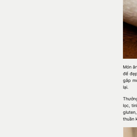
Món ăn
để đẹp
gắp mộ
lại.
Thưởng
lọc, t
gluten
thuần 