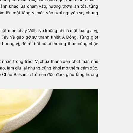
hoảnh khắc lửa chạm vào, hương thơm lan tỏa, từng
m lên một tầng vị mới: vẫn tươi nguyên sơ, nhưng
ột món chay Việt. Nó không chỉ là một loại gia vị,
Tây về gặp gỡ sự thanh khiết Á Đông. Từng giọt
 hương vị, để rồi bất cứ ai thưởng thức cũng nhận
t nhạc trong trẻo. Vị chua thanh xen chút mặn nhẹ
ào, làm dịu lại nhưng cũng khơi mở thêm cảm xúc.
p Chảo Balsamic trở nên độc đáo, giàu tầng hương