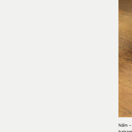
Nấm – 
balsam