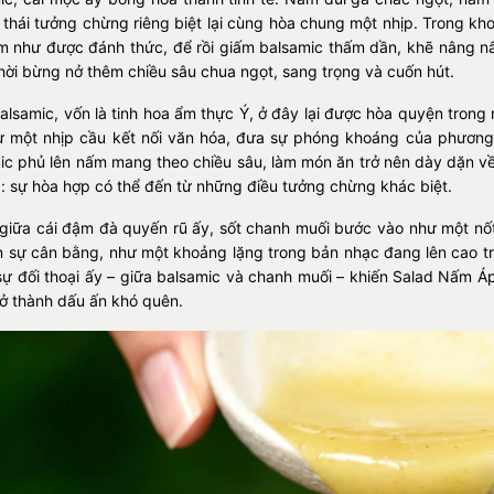
 thái tưởng chừng riêng biệt lại cùng hòa chung một nhịp. Trong k
m như được đánh thức, để rồi giấm balsamic thấm dần, khẽ nâng nấ
hời bừng nở thêm chiều sâu chua ngọt, sang trọng và cuốn hút.
alsamic, vốn là tinh hoa ẩm thực Ý, ở đây lại được hòa quyện trong m
 một nhịp cầu kết nối văn hóa, đưa sự phóng khoáng của phương 
ic phủ lên nấm mang theo chiều sâu, làm món ăn trở nên dày dặn về
g: sự hòa hợp có thể đến từ những điều tưởng chừng khác biệt.
, giữa cái đậm đà quyến rũ ấy, sốt chanh muối bước vào như một nố
n sự cân bằng, như một khoảng lặng trong bản nhạc đang lên cao tr
sự đối thoại ấy – giữa balsamic và chanh muối – khiến Salad Nấm Á
trở thành dấu ấn khó quên.