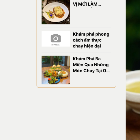
VỊ MỚI LÀM
CHAO ĐẢO VỊ
GIÁC TẠI OM
EATERY
Khám phá phong
cách ẩm thực
chay hiện đại
Khám Phá Ba
Miền Qua Những
Món Chay Tại OM
Eatery