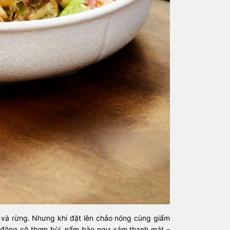
t và rừng. Nhưng khi đặt lên chảo nóng cùng giấm
m đông cô thơm bùi, nấm bào ngư xám thanh mát –