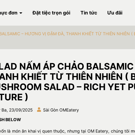
hực đơn
Đặt tiệc trọn gói
Tin tức
Ưu đãi
BALSAMIC – HƯƠNG VỊ ĐẬM ĐÀ, THANH KHIẾT TỪ THIÊN NHIÊN 
LAD NẤM ÁP CHẢO BALSAMIC 
ANH KHIẾT TỪ THIÊN NHIÊN (
SHROOM SALAD – RICH YET 
TURE )
 Ba, 23/09/2025
Sài Gòn OMEatery
SH BELOW
vốn là món ăn khai vị quen thuộc, nhưng tại OM Eatery, chúng tôi