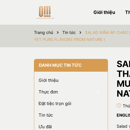
Giới thiệu
T
Trang chủ
Tin tức
SALAD NẤM ÁP CHẢO 
YET PURE FLAVORS FROM NATURE )
SA
DANH MỤC TIN TỨC
TH
Giới thiệu
MU
NA
Thực đơn
Đặt tiệc trọn gói
Thứ
Tin tức
ENGLI
Salad 
Ưu đãi