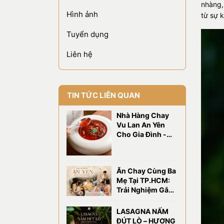
nhàng,
Hình ảnh
từ sự 
Tuyển dụng
Liên hệ
TIN TỨC LIÊN QUAN
Nhà Hàng Chay
Vu Lan An Yên
Cho Gia Đình -
OM Eatery
Ăn Chay Cùng Ba
Mẹ Tại TP.HCM:
Trải Nghiệm Gắn
Kết Gia Đình Tại
OM Eatery
LASAGNA NẤM
ĐÚT LÒ – HƯƠNG