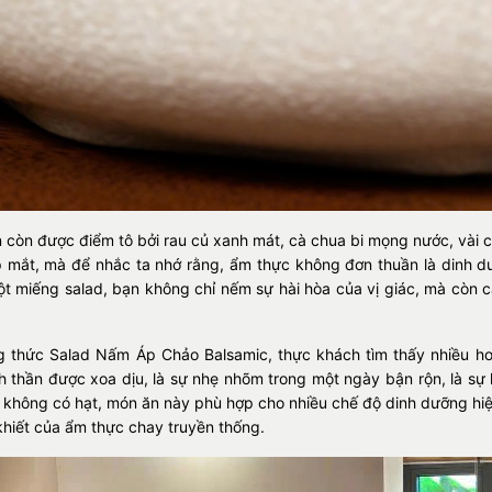
 còn được điểm tô bởi rau củ xanh mát, cà chua bi mọng nước, vài c
 mắt, mà để nhắc ta nhớ rằng, ẩm thực không đơn thuần là dinh dư
t miếng salad, bạn không chỉ nếm sự hài hòa của vị giác, mà còn 
 thức Salad Nấm Áp Chảo Balsamic, thực khách tìm thấy nhiều hơ
inh thần được xoa dịu, là sự nhẹ nhõm trong một ngày bận rộn, là sự
, không có hạt, món ăn này phù hợp cho nhiều chế độ dinh dưỡng hiệ
khiết của ẩm thực chay truyền thống.