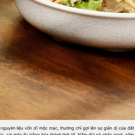
nguyên liệu vốn dĩ mộc mạc, thường chỉ gợi lên sự giản dị của đấ
ic, cái mộc ấy bỗng hóa thành tinh tế. Nấm đùi gà chắc ngọt, nấ