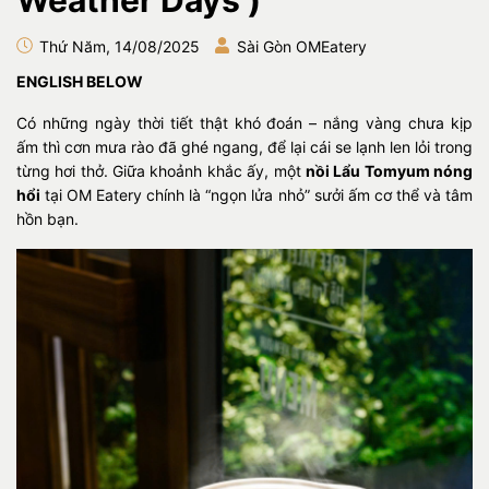
Weather Days )
Thứ Năm, 14/08/2025
Sài Gòn OMEatery
ENGLISH BELOW
Có những ngày thời tiết thật khó đoán – nắng vàng chưa kịp
ấm thì cơn mưa rào đã ghé ngang, để lại cái se lạnh len lỏi trong
từng hơi thở. Giữa khoảnh khắc ấy, một
nồi Lẩu Tomyum nóng
hổi
tại OM Eatery chính là “ngọn lửa nhỏ” sưởi ấm cơ thể và tâm
hồn bạn.