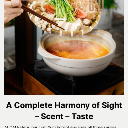
A Complete Harmony of Sight
– Scent – Taste
At OM Eatery, our Tom Yum hotpot engages all three senses: