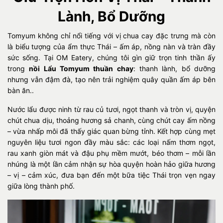
Lành, Bổ Dưỡng
Tomyum không chỉ nổi tiếng với vị chua cay đặc trưng mà còn
là biểu tượng của ẩm thực Thái – ấm áp, nồng nàn và tràn đầy
sức sống. Tại OM Eatery, chúng tôi gìn giữ trọn tinh thần ấy
trong
nồi Lẩu Tomyum thuần chay
: thanh lành, bổ dưỡng
nhưng vẫn đậm đà, tạo nên trải nghiệm quây quần ấm áp bên
bàn ăn..
Nước lẩu được ninh từ rau củ tươi, ngọt thanh và tròn vị, quyện
chút chua dịu, thoảng hương sả chanh, cùng chút cay ấm nồng
– vừa nhấp môi đã thấy giác quan bừng tỉnh. Kết hợp cùng mẹt
nguyên liệu tươi ngon đầy màu sắc: các loại nấm thơm ngọt,
rau xanh giòn mát và đậu phụ mềm mướt, béo thơm – mỗi lần
nhúng là một lần cảm nhận sự hòa quyện hoàn hảo giữa hương
– vị – cảm xúc, đưa bạn đến một bữa tiệc Thái trọn vẹn ngay
giữa lòng thành phố.