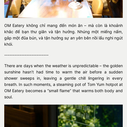
OM Eatery không chỉ mang đến món ăn – mà còn là khoảnh
khắc để bạn thư giãn và tận hưởng. Nhúng một miếng nấm,
gắp một đũa bún, và tận hưởng sự an yên bên nồi lẩu nghi ngút
khói.
--------------------------
There are days when the weather is unpredictable – the golden
sunshine hasn’t had time to warm the air before a sudden
shower sweeps in, leaving a gentle chill lingering in every
breath. In such moments, a steaming pot of Tom Yum hotpot at
OM Eatery becomes a “small flame” that warms both body and
soul.