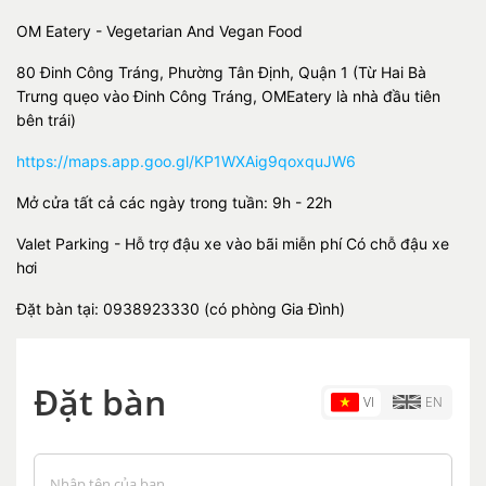
OM Eatery - Vegetarian And Vegan Food
80 Đinh Công Tráng, Phường Tân Định, Quận 1 (Từ Hai Bà
Trưng quẹo vào Đinh Công Tráng, OMEatery là nhà đầu tiên
bên trái)
https://maps.app.goo.gl/KP1WXAig9qoxquJW6
Mở cửa tất cả các ngày trong tuần: 9h - 22h
Valet Parking - Hỗ trợ đậu xe vào bãi miễn phí Có chỗ đậu xe
hơi
Đặt bàn tại: 0938923330 (có phòng Gia Đình)