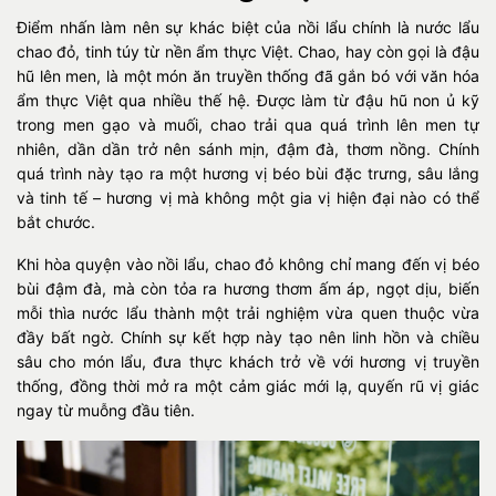
Điểm nhấn làm nên sự khác biệt của nồi lẩu chính là nước lẩu
chao đỏ, tinh túy từ nền ẩm thực Việt. Chao, hay còn gọi là đậu
hũ lên men, là một món ăn truyền thống đã gắn bó với văn hóa
ẩm thực Việt qua nhiều thế hệ. Được làm từ đậu hũ non ủ kỹ
trong men gạo và muối, chao trải qua quá trình lên men tự
nhiên, dần dần trở nên sánh mịn, đậm đà, thơm nồng. Chính
quá trình này tạo ra một hương vị béo bùi đặc trưng, sâu lắng
và tinh tế – hương vị mà không một gia vị hiện đại nào có thể
bắt chước.
Khi hòa quyện vào nồi lẩu, chao đỏ không chỉ mang đến vị béo
bùi đậm đà, mà còn tỏa ra hương thơm ấm áp, ngọt dịu, biến
mỗi thìa nước lẩu thành một trải nghiệm vừa quen thuộc vừa
đầy bất ngờ. Chính sự kết hợp này tạo nên linh hồn và chiều
sâu cho món lẩu, đưa thực khách trở về với hương vị truyền
thống, đồng thời mở ra một cảm giác mới lạ, quyến rũ vị giác
ngay từ muỗng đầu tiên.