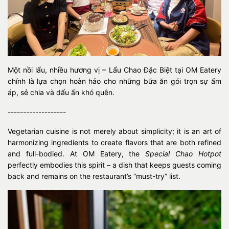
Một nồi lẩu, nhiều hương vị – Lẩu Chao Đặc Biệt tại OM Eatery
chính là lựa chọn hoàn hảo cho những bữa ăn gói trọn sự ấm
áp, sẻ chia và dấu ấn khó quên.
-------------------
Vegetarian cuisine is not merely about simplicity; it is an art of
harmonizing ingredients to create flavors that are both refined
and full-bodied. At OM Eatery, the
Special Chao Hotpot
perfectly embodies this spirit – a dish that keeps guests coming
back and remains on the restaurant’s “must-try” list.