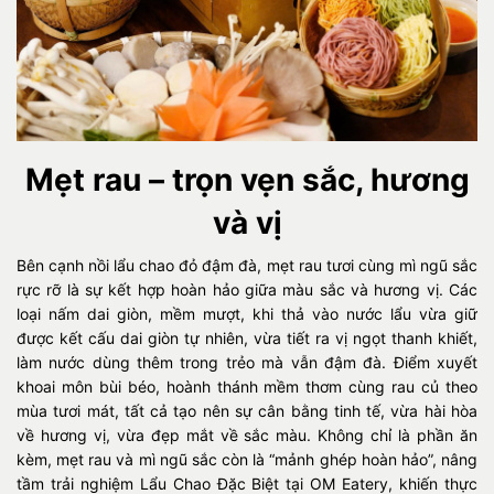
Mẹt rau – trọn vẹn sắc, hương
và vị
Bên cạnh nồi lẩu chao đỏ đậm đà, mẹt rau tươi cùng mì ngũ sắc
rực rỡ là sự kết hợp hoàn hảo giữa màu sắc và hương vị. Các
loại nấm dai giòn, mềm mượt, khi thả vào nước lẩu vừa giữ
được kết cấu dai giòn tự nhiên, vừa tiết ra vị ngọt thanh khiết,
làm nước dùng thêm trong trẻo mà vẫn đậm đà. Điểm xuyết
khoai môn bùi béo, hoành thánh mềm thơm cùng rau củ theo
mùa tươi mát, tất cả tạo nên sự cân bằng tinh tế, vừa hài hòa
về hương vị, vừa đẹp mắt về sắc màu. Không chỉ là phần ăn
kèm, mẹt rau và mì ngũ sắc còn là “mảnh ghép hoàn hảo”, nâng
tầm trải nghiệm Lẩu Chao Đặc Biệt tại OM Eatery, khiến thực