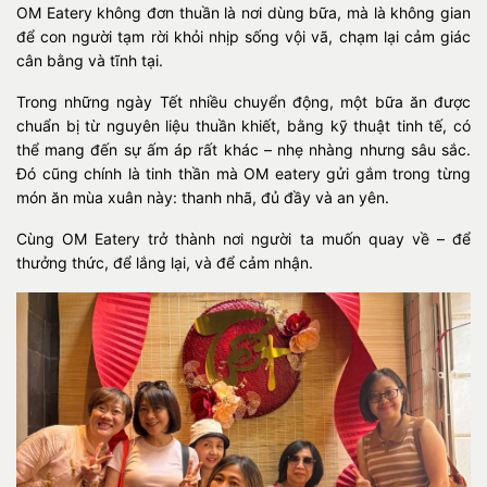
OM Eatery không đơn thuần là nơi dùng bữa, mà là không gian
để con người tạm rời khỏi nhịp sống vội vã, chạm lại cảm giác
cân bằng và tĩnh tại.
Trong những ngày Tết nhiều chuyển động, một bữa ăn được
chuẩn bị từ nguyên liệu thuần khiết, bằng kỹ thuật tinh tế, có
thể mang đến sự ấm áp rất khác – nhẹ nhàng nhưng sâu sắc.
Đó cũng chính là tinh thần mà OM eatery gửi gắm trong từng
món ăn mùa xuân này: thanh nhã, đủ đầy và an yên.
Cùng OM Eatery trở thành nơi người ta muốn quay về – để
thưởng thức, để lắng lại, và để cảm nhận.