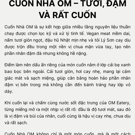
CUỐN NHÀ OM – TƯƠI, ĐẬM
VÀ RẤT CUỐN
Cuốn Nhà OM là sự kết hợp giữa nhiều tầng nguyên liệu thuần
chay được chọn lọc kỹ và xử lý tinh tế. Vegan meat mềm dai,
nấm tươi giòn ngọt, đậu hũ Nhật mịn nhẹ và tỏi Lý Sơn cay dịu
được trộn đều trong một nền vị chua mặn vừa tay, tạo nên
phần nhân đậm đà nhưng không hề nặng.
Điểm làm nên dấu ấn riêng của món cuốn nằm ở lớp cải bẹ xanh
bao bọc bên ngoài. Cải tươi giòn, hơi cay nhẹ, mang lại cảm
giác mát và sạch miệng, giúp cân bằng hoàn hảo phần nhân
đậm vị bên trong mà không cần đến bánh tráng hay lớp vỏ
dày.
Khi cuốn lại và chấm cùng nước sốt đặc trưng của OM Eatery,
từng miếng mở ra một nhịp vị rất rõ: đầu là độ tươi mát, sau đó
là vị đậm và bùi của nhân, cuối cùng là hậu vị cay nhẹ, chua dịu
và rất sạch.
Cuốn Nhà OM không chỉ là một món cuốn, mà là một cách