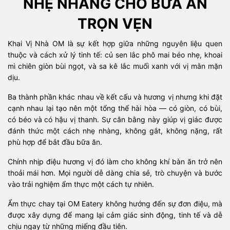
NHẸ NHÀNG CHO BỮA ĂN
TRỌN VẸN
Khai Vị Nhà OM là sự kết hợp giữa những nguyên liệu quen
thuộc và cách xử lý tinh tế: củ sen lắc phô mai béo nhẹ, khoai
mì chiên giòn bùi ngọt, và sa kê lắc muối xanh với vị mằn mặn
dịu.
Ba thành phần khác nhau về kết cấu và hương vị nhưng khi đặt
cạnh nhau lại tạo nên một tổng thể hài hòa — có giòn, có bùi,
có béo và có hậu vị thanh. Sự cân bằng này giúp vị giác được
đánh thức một cách nhẹ nhàng, không gắt, không nặng, rất
phù hợp để bắt đầu bữa ăn.
Chính nhịp điệu hương vị đó làm cho không khí bàn ăn trở nên
thoải mái hơn. Mọi người dễ dàng chia sẻ, trò chuyện và bước
vào trải nghiệm ẩm thực một cách tự nhiên.
Ẩm thực chay tại OM Eatery không hướng đến sự đơn điệu, mà
được xây dựng để mang lại cảm giác sinh động, tinh tế và dễ
chịu ngay từ những miếng đầu tiên.