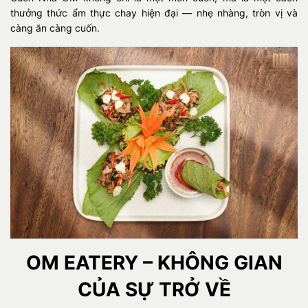
thưởng thức ẩm thực chay hiện đại — nhẹ nhàng, tròn vị và
càng ăn càng cuốn.
OM EATERY – KHÔNG GIAN
CỦA SỰ TRỞ VỀ