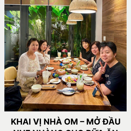
KHAI VỊ NHÀ OM – MỞ ĐẦU