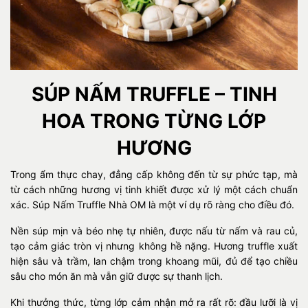
SÚP NẤM TRUFFLE – TINH
HOA TRONG TỪNG LỚP
HƯƠNG
Trong ẩm thực chay, đẳng cấp không đến từ sự phức tạp, mà
từ cách những hương vị tinh khiết được xử lý một cách chuẩn
xác. Súp Nấm Truffle Nhà OM là một ví dụ rõ ràng cho điều đó.
Nền súp mịn và béo nhẹ tự nhiên, được nấu từ nấm và rau củ,
tạo cảm giác tròn vị nhưng không hề nặng. Hương truffle xuất
hiện sâu và trầm, lan chậm trong khoang mũi, đủ để tạo chiều
sâu cho món ăn mà vẫn giữ được sự thanh lịch.
Khi thưởng thức, từng lớp cảm nhận mở ra rất rõ: đầu lưỡi là vị