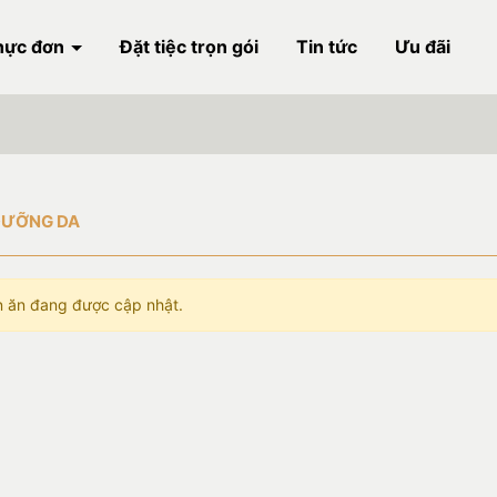
hực đơn
Đặt tiệc trọn gói
Tin tức
Ưu đãi
DƯỠNG DA
 ăn đang được cập nhật.