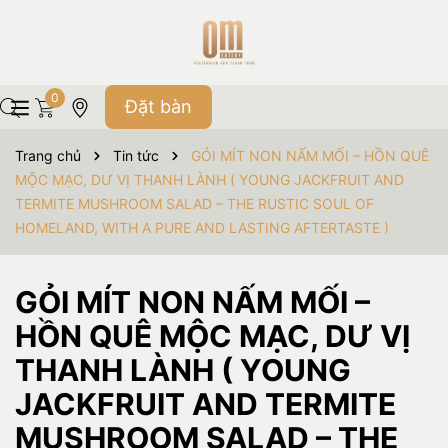
0
Đặt bàn
Trang chủ
Tin tức
GỎI MÍT NON NẤM MỐI – HỒN QUÊ
MỘC MẠC, DƯ VỊ THANH LÀNH ( YOUNG JACKFRUIT AND
TERMITE MUSHROOM SALAD – THE RUSTIC SOUL OF
HOMELAND, WITH A PURE AND LASTING AFTERTASTE )
GỎI MÍT NON NẤM MỐI –
HỒN QUÊ MỘC MẠC, DƯ VỊ
THANH LÀNH ( YOUNG
JACKFRUIT AND TERMITE
MUSHROOM SALAD – THE