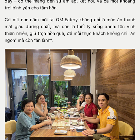
đầy – có thể mang đến sự ấm áp, kết nối, và cả một khoảng
trời bình yên cho tâm hồn.
Gỏi mít non nấm mới tại OM Eatery không chỉ là món ăn thanh
mát giàu dưỡng chất, mà còn là triết lý sống xanh: tôn vinh
thiên nhiên, giữ trọn hồn quê, để mỗi thực khách không chỉ “ăn
ngon” mà còn “ăn lành”.