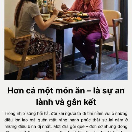
Hơn cả một món ăn – là sự an
lành và gắn kết
Trong nhịp sống hối hả, đôi khi người ta đi tìm niềm vui ở những
điều lớn lao mà quên mất rằng hạnh phúc thật sự lại nằm ở
những điều bình dị nhất. Một đĩa gỏi quê – đơn sơ nhưng đong