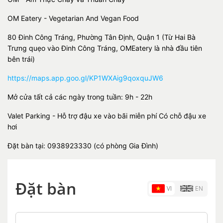
OM Eatery - Vegetarian And Vegan Food
80 Đinh Công Tráng, Phường Tân Định, Quận 1 (Từ Hai Bà
Trưng quẹo vào Đinh Công Tráng, OMEatery là nhà đầu tiên
bên trái)
https://maps.app.goo.gl/KP1WXAig9qoxquJW6
Mở cửa tất cả các ngày trong tuần: 9h - 22h
Valet Parking - Hỗ trợ đậu xe vào bãi miễn phí Có chỗ đậu xe
hơi
Đặt bàn tại: 0938923330 (có phòng Gia Đình)