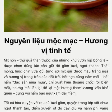
Nguyên liệu mộc mạc – Hương
vị tinh tế
Mít non – thứ quả thân thuộc của những khu vườn rợp bóng lá –
được chọn đúng lúc còn giữ độ giòn tươi, ngọt thanh. Thái
mỏng, luộc chín vừa đủ, từng sợi mít giữ được màu trắng ngà
và hương vị trong trẻo của đất trời. Kết hợp cùng nấm mối – loài
nấm “đặc sản mùa mưa”, chỉ xuất hiện thoáng chốc rồi biến
mất, nhưng mỗi lần lại để lại một hương thơm vương vấn khó
quên – cùng với nấm bào ngư xám dai mềm.
Tất cả hòa quyện với rau củ tươi giòn, quyện trong lớp sốt chua
ngọt thanh tao, điểm xuyến ớt đỏ cay dịu và hành phi vàng