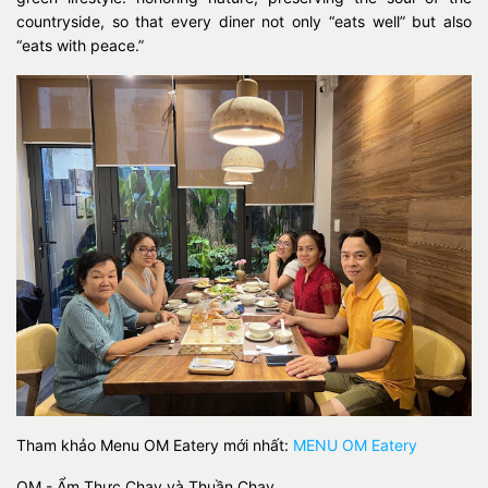
countryside, so that every diner not only “eats well” but also
“eats with peace.”
Tham khảo Menu OM Eatery mới nhất:
MENU OM Eatery
OM - Ẩm Thực Chay và Thuần Chay