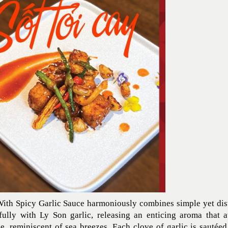
ith Spicy Garlic Sauce harmoniously combines simple yet disti
fully with Ly Son garlic, releasing an enticing aroma that
e, reminiscent of sea breezes. Each clove of garlic is sautéed