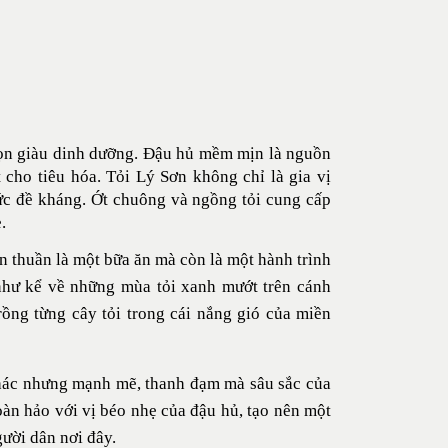
chọn giàu dinh dưỡng. Đậu hủ mềm mịn là nguồn
 cho tiêu hóa. Tỏi Lý Sơn không chỉ là gia vị
ức đề kháng. Ớt chuông và ngồng tỏi cung cấp
.
n thuần là một bữa ăn mà còn là một hành trình
i như kể về những mùa tỏi xanh mướt trên cánh
rồng từng cây tỏi trong cái nắng gió của miền
phác nhưng mạnh mẽ, thanh đạm mà sâu sắc của
àn hảo với vị béo nhẹ của đậu hủ, tạo nên một
ười dân nơi đây.