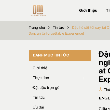
Giới thiệu
T
Trang chủ
Tin tức
Đậu hủ sốt tỏi cay tại 
Son, an Unforgettable Experience!
Đậu
DANH MỤC TIN TỨC
ngh
Giới thiệu
at 
Ex
Thực đơn
Đặt tiệc trọn gói
Thứ
Tin tức
ENGL
Ưu đãi
Giữa v