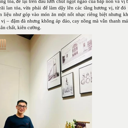
ng tỏa, để lại trên đầu lưỡi chút ngọt ngào của bắp non và vị
ãi lan tỏa, vừa phải để làm dậy lên các tầng hương vị, từ đó
n liệu như góp vào món ăn một nốt nhạc riêng biệt nhưng khô
vị – đậm đà nhưng không áp đảo, cay nồng mà vẫn thanh mát,
ân chất, kiên cường.