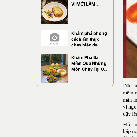
VỊ MỚI LÀM
CHAO ĐẢO VỊ
GIÁC TẠI OM
EATERY
Khám phá phong
cách ẩm thực
chay hiện đại
Khám Phá Ba
Miền Qua Những
Món Chay Tại OM
Eatery
Đậu hủ
mềm mạ
mặn mò
vị ngọ
dậy lê
Mỗi mi
bắp no