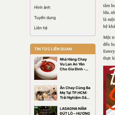
tâm hu
Hình ảnh
lửa, n
Tuyển dụng
là một
hệ khá
Liên hệ
Một tr
đến hư
TIN TỨC LIÊN QUAN
Eatery
thực k
Nhà Hàng Chay
Vu Lan An Yên
Cho Gia Đình -
OM Eatery
Ăn Chay Cùng Ba
Mẹ Tại TP.HCM:
Trải Nghiệm Gắn
Kết Gia Đình Tại
OM Eatery
LASAGNA NẤM
ĐÚT LÒ – HƯƠNG