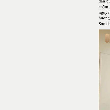
dần bu
chậm r
nguyê
hương 
Sơn ch