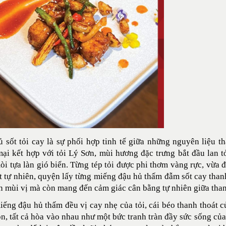
 sốt tỏi cay là sự phối hợp tinh tế giữa những nguyên liệu 
i kết hợp với tỏi Lý Sơn, mùi hương đặc trưng bắt đầu lan t
i tựa làn gió biển. Từng tép tỏi được phi thơm vàng rực, vừa
t tự nhiên, quyện lấy từng miếng đậu hủ thấm đẫm sốt cay than
n mùi vị mà còn mang đến cảm giác cân bằng tự nhiên giữa th
ếng đậu hủ thấm đều vị cay nhẹ của tỏi, cái béo thanh thoát c
n, tất cả hòa vào nhau như một bức tranh tràn đầy sức sống của