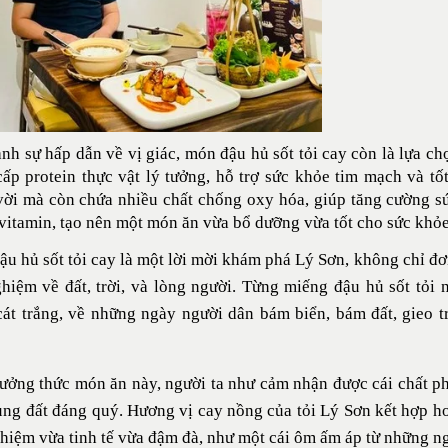
nh sự hấp dẫn về vị giác, món đậu hủ sốt tỏi cay còn là lựa 
ấp protein thực vật lý tưởng, hỗ trợ sức khỏe tim mạch và tốt
vời mà còn chứa nhiều chất chống oxy hóa, giúp tăng cường s
vitamin, tạo nên một món ăn vừa bổ dưỡng vừa tốt cho sức khỏe
u hủ sốt tỏi cay là một lời mời khám phá Lý Sơn, không chỉ đơ
ghiệm về đất, trời, và lòng người. Từng miếng đậu hủ sốt tỏ
át trắng, về những ngày người dân bám biển, bám đất, gieo t
ưởng thức món ăn này, người ta như cảm nhận được cái chất 
ng đất đáng quý. Hương vị cay nồng của tỏi Lý Sơn kết hợp ho
ghiệm vừa tinh tế vừa đậm đà, như một cái ôm ấm áp từ những ng