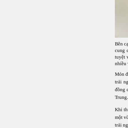
Bên cạ
cung c
tuyệt 
nhiều 
Món đậ
trải n
đồng c
Trung.
Khi th
một vù
trải n