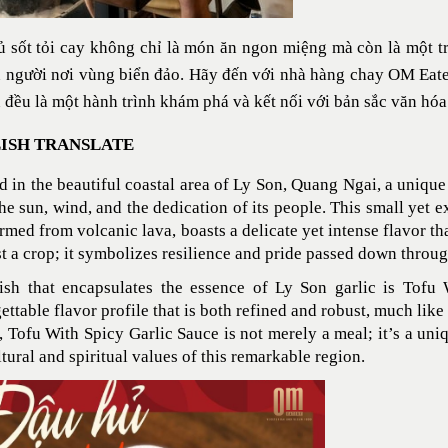
 sốt tỏi cay không chỉ là món ăn ngon miệng mà còn là một t
 người nơi vùng biển đảo. Hãy đến với nhà hàng chay OM Eate
 đều là một hành trình khám phá và kết nối với bản sắc văn hóa
ISH TRANSLATE
d in the beautiful coastal area of Ly Son, Quang Ngai, a uniqu
he sun, wind, and the dedication of its people. This small yet e
ormed from volcanic lava, boasts a delicate yet intense flavor th
st a crop; it symbolizes resilience and pride passed down throu
sh that encapsulates the essence of Ly Son garlic is Tofu 
ettable flavor profile that is both refined and robust, much like
, Tofu With Spicy Garlic Sauce is not merely a meal; it’s a uni
ltural and spiritual values of this remarkable region.