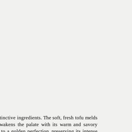
nctive ingredients. The soft, fresh tofu melds
 awakens the palate with its warm and savory
 to a golden perfection, preserving its intense