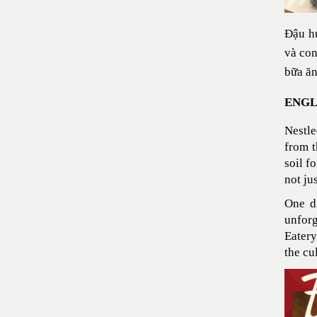
Đậu hủ
và con
bữa ăn
ENGL
Nestle
from t
soil f
not ju
One di
unforg
Eatery
the cu