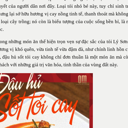
yết của người dân nơi đây. Loại tỏi nhỏ bé này, tuy chỉ sinh 
hưng lại sở hữu hương vị cay nồng tinh tế, thanh thoát mà khôn
 loại cây trồng; nó còn là biểu tượng của cuộc sống bền bỉ, là
c.
ong những món ăn thể hiện trọn vẹn sự đặc sắc của tỏi Lý Sơn
ơng vị khó quên, vừa tinh tế vừa đậm đà, như chính linh hồn 
, đậu hủ sốt tỏi cay không chỉ đơn thuần là một món ăn mà còn
hách với những giá trị văn hóa, tinh thần của vùng đất này.