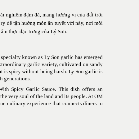
rải nghiệm đậm đà, mang hương vị của đất trời
ry để tận hưởng món ăn tuyệt vời này, nơi mỗi
 ẩm thực đặc trưng của Lý Sơn.
e specialty known as Ly Son garlic has emerged
xtraordinary garlic variety, cultivated on sandy
at is spicy without being harsh. Ly Son garlic is
gh generations.
With Spicy Garlic Sauce. This dish offers an
 the very soul of the land and its people. At OM
que culinary experience that connects diners to