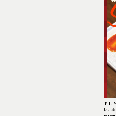
Tofu W
beauti
essenc