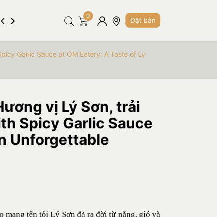
0
Hình ảnh
Tuyển dụng
Liên hệ
Đặt bàn
Spicy Garlic Sauce at OM Eatery: A Taste of Ly
Hương vị Lý Sơn, trải
th Spicy Garlic Sauce
an Unforgettable
mang tên tỏi Lý Sơn đã ra đời từ nắng, gió và