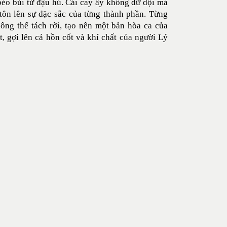
 béo bùi từ đậu hủ. Cái cay ấy không dữ dội mà
 tôn lên sự đặc sắc của từng thành phần. Từng
ng thể tách rời, tạo nên một bản hòa ca của
 gợi lên cả hồn cốt và khí chất của người Lý