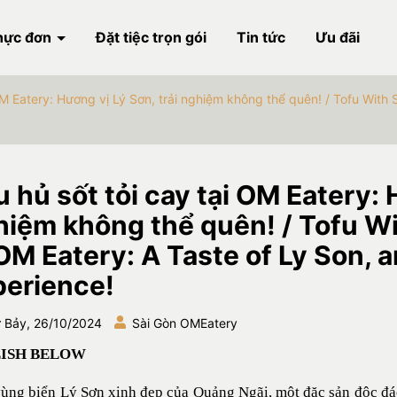
hực đơn
Đặt tiệc trọn gói
Tin tức
Ưu đãi
OM Eatery: Hương vị Lý Sơn, trải nghiệm không thể quên! / Tofu With 
 hủ sốt tỏi cay tại OM Eatery: 
iệm không thể quên! / Tofu Wi
OM Eatery: A Taste of Ly Son, 
perience!
 Bảy, 26/10/2024
Sài Gòn OMEatery
ISH BELOW
ùng biển Lý Sơn xinh đẹp của Quảng Ngãi, một đặc sản độc đáo 