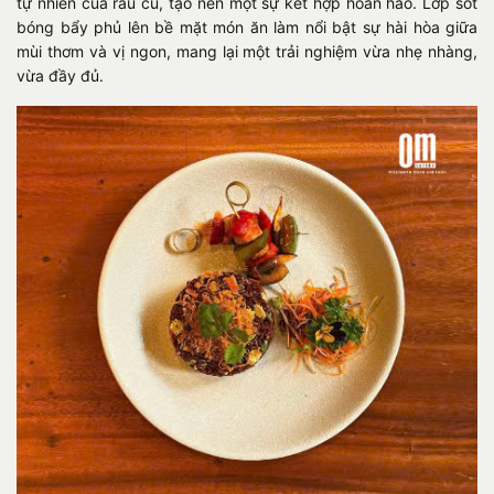
tự nhiên của rau củ, tạo nên một sự kết hợp hoàn hảo. Lớp sốt
bóng bẩy phủ lên bề mặt món ăn làm nổi bật sự hài hòa giữa
mùi thơm và vị ngon, mang lại một trải nghiệm vừa nhẹ nhàng,
vừa đầy đủ.