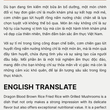
Dù bạn đang tìm kiếm một bữa ăn bổ dưỡng, một món chính
đổi vị hay đơn giản chỉ là muốn khám phá sự kết hợp mới mẻ,
cơm chiên gạo lứt huyết rồng nấm nướng chắc chắn sẽ là lựa
chọn tuyệt vời không thể bỏ qua. Món ăn này không chỉ là sự
hội tụ của hương vị tinh túy mà còn là một hành trình khám phá
vẻ đẹp của thiên nhiên, thấm đẫm bản sắc ẩm thực Việt Nam.
Với sự tỉ mỉ trong từng công đoạn chế biến, cơm chiên gạo lứt
huyết rồng nấm nướng không chỉ là một món ăn, mà là món quà
đầy tâm huyết, chứa đựng tình yêu và sự sáng tạo của người
đầu bếp. Mỗi phần ăn là một trải nghiệm ẩm thực độc đáo,
mang đến cho bạn không chỉ sự thỏa mãn về vị giác mà còn là
những cảm xúc khó quên, để lại ấn tượng sâu sắc trong lòng
thực khách.
ENGLISH TRANSLATE
Dragon Blood Brown Rice Fried Rice with Grilled Mushrooms is a
dish that not only makes a strong impression with its delicate
flavor but also offers exceptional nutritional value. It is a perfect