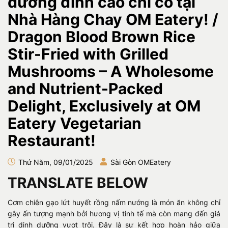
dưỡng đỉnh cao chỉ có tại
Nhà Hàng Chay OM Eatery! /
Dragon Blood Brown Rice
Stir-Fried with Grilled
Mushrooms – A Wholesome
and Nutrient-Packed
Delight, Exclusively at OM
Eatery Vegetarian
Restaurant!
Thứ Năm, 09/01/2025
Sài Gòn OMEatery
TRANSLATE BELOW
Cơm chiên gạo lứt huyết rồng nấm nướng là món ăn không chỉ
gây ấn tượng mạnh bởi hương vị tinh tế mà còn mang đến giá
trị dinh dưỡng vượt trội. Đây là sự kết hợp hoàn hảo giữa