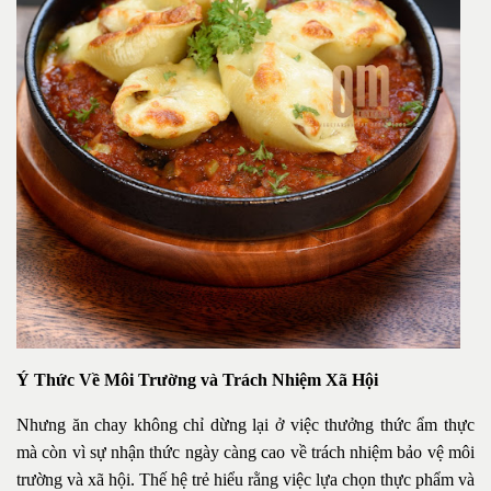
Ý Thức Về Môi Trường và Trách Nhiệm Xã Hội
Nhưng ăn chay không chỉ dừng lại ở việc thưởng thức ẩm thực
mà còn vì sự nhận thức ngày càng cao về trách nhiệm bảo vệ môi
trường và xã hội. Thế hệ trẻ hiểu rằng việc lựa chọn thực phẩm và