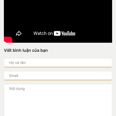
Viết bình luận của bạn