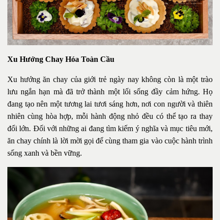
Xu Hướng Chay Hóa Toàn Cầu
Xu hướng ăn chay của giới trẻ ngày nay không còn là một trào
lưu ngắn hạn mà đã trở thành một lối sống đầy cảm hứng. Họ
đang tạo nên một tương lai tươi sáng hơn, nơi con người và thiên
nhiên cùng hòa hợp, mỗi hành động nhỏ đều có thể tạo ra thay
đổi lớn. Đối với những ai đang tìm kiếm ý nghĩa và mục tiêu mới,
ăn chay chính là lời mời gọi để cùng tham gia vào cuộc hành trình
sống xanh và bền vững.