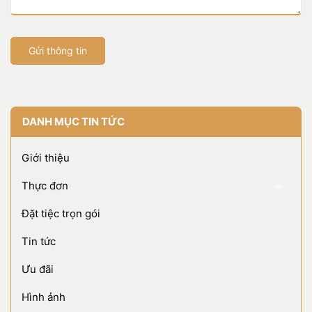
Gửi thông tin
DANH MỤC TIN TỨC
Giới thiệu
Thực đơn
Đặt tiệc trọn gói
Tin tức
Ưu đãi
Hình ảnh