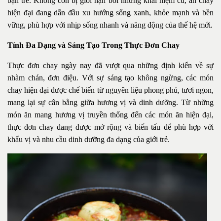
bạn trẻ. Không còn bị giới hạn bởi những khái niệm cũ, ăn chay
hiện đại đang dẫn đầu xu hướng sống xanh, khỏe mạnh và bền
vững, phù hợp với nhịp sống nhanh và năng động của thế hệ mới.
Tính Đa Dạng và Sáng Tạo Trong Thực Đơn Chay
Thực đơn chay ngày nay đã vượt qua những định kiến về sự
nhàm chán, đơn điệu. Với sự sáng tạo không ngừng, các món
chay hiện đại được chế biến từ nguyên liệu phong phú, tươi ngon,
mang lại sự cân bằng giữa hương vị và dinh dưỡng. Từ những
món ăn mang hương vị truyền thống đến các món ăn hiện đại,
thực đơn chay đang được mở rộng và biến tấu để phù hợp với
khẩu vị và nhu cầu dinh dưỡng đa dạng của giới trẻ.