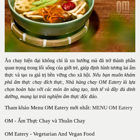
Ăn chay hiện đại không chỉ là xu hướng mà đã trở thành phần
quan trọng trong lối sống của giới trẻ, giúp định hình tương lai ẩm
thực và tạo ra giá trị bền vững cho xã hội.
Nếu bạn muốn khám
phá ẩm thực chay đích thực, Nhà hàng chay OM Eatery là lựa
chọn hoàn hảo với các món ăn sáng tạo, tinh tế và đầy đủ dinh
dưỡng, mang lại trải nghiệm ẩm thực độc đáo.
Tham khảo Menu OM Eatery mới nhất:
MENU OM Eatery
OM - Ẩm Thực Chay và Thuần Chay
OM Eatery - Vegetarian And Vegan Food