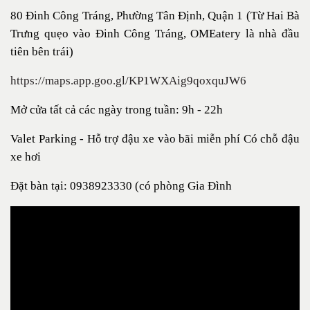
80 Đinh Công Tráng, Phường Tân Định, Quận 1 (Từ Hai Bà
Trưng quẹo vào Đinh Công Tráng, OMEatery là nhà đầu
tiên bên trái)
https://maps.app.goo.gl/KP1WXAig9qoxquJW6
Mở cửa tất cả các ngày trong tuần: 9h -
22h
Valet Parking - Hỗ trợ đậu xe vào bãi miễn phí Có chỗ đậu
xe hơi
Đặt bàn tại: 0938923330 (có phòng Gia Đình